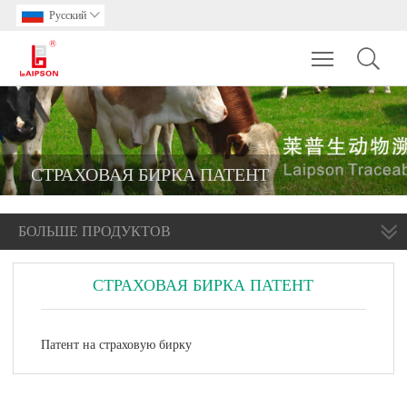
Pусский

Toggle main m
СТРАХОВАЯ БИРКА ПАТЕНТ
БОЛЬШЕ ПРОДУКТОВ
СТРАХОВАЯ БИРКА ПАТЕНТ
Патент на страховую бирку