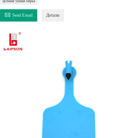
цельная ушная бирка

Send Email
Детали