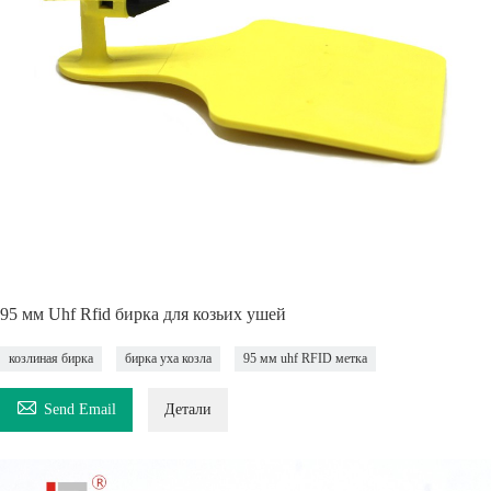
95 мм Uhf Rfid бирка для козьих ушей
козлиная бирка
бирка уха козла
95 мм uhf RFID метка

Send Email
Детали