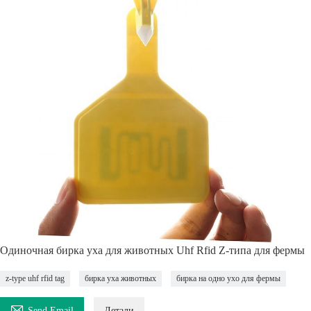
Одиночная бирка уха для животных Uhf Rfid Z-типа для фермы
z-type uhf rfid tag
бирка уха животных
бирка на одно ухо для фермы

Send Email
Детали