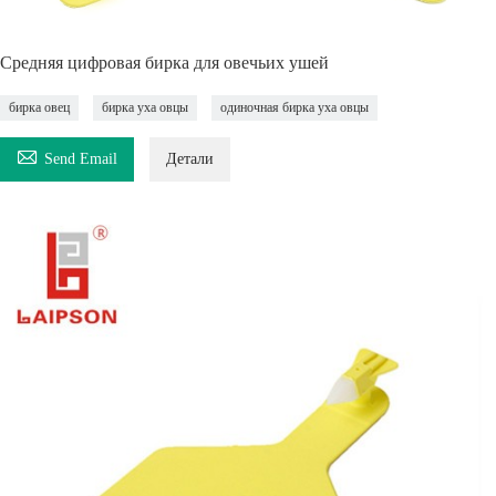
Средняя цифровая бирка для овечьих ушей
бирка овец
бирка уха овцы
одиночная бирка уха овцы

Send Email
Детали