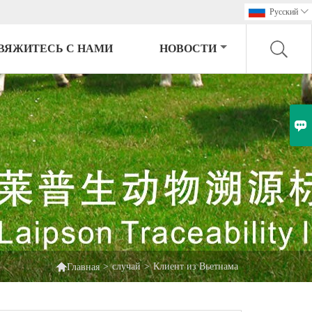
Pусский

ВЯЖИТЕСЬ С НАМИ
НОВОСТИ


>
случай
>
Клиент из Вьетнама
Главная