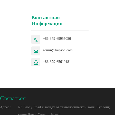
Контактная
Информация
+86-379-69955056

admin@laipson.com

+86-379-65619181

Cвязаться
Адрес :
N3 Peony Road к западу от технологической зоны Луолонг,
город Лоян, Хэнань, Китай