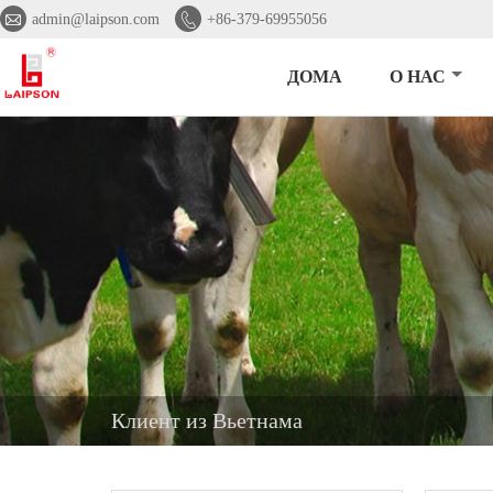


admin@laipson.com
+86-379-69955056
ДОМА
О НАС
Клиент из Вьетнама