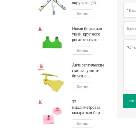
окружающей
среды
Больше
Новая бирка для
ушей крупного
рогатого скота из
ТПУ
Больше
Антисептические
свиные ушные
бирки с
пластиковым
наконечником на
Больше
ферме
отп
32-
миллиметровая
квадратная бирка
для уха свиного
кабана с
Больше
металлическим
наконечником