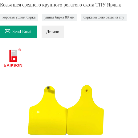
Козья шея среднего крупного рогатого скота ТПУ Ярлык
коровья ушная бирка
ушная бирка 80 мм
бирка на шею овцы из тпу

Send Email
Детали