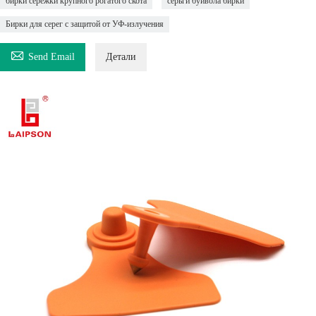
бирки сережки крупного рогатого скота
серьги буйвола бирки
Бирки для серег с защитой от УФ-излучения

Send Email
Детали