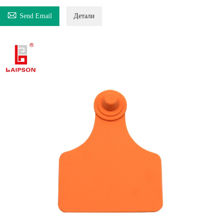

Send Email
Детали