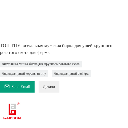
ТОП ТПУ визуальная мужская бирка для ушей крупного
рогатого скота для фермы
визуальная ушная бирка для крупного рогатого скота
бирка для ушей коровы из тпу
бирка для ушей basf tpu

Send Email
Детали