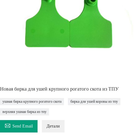
Новая бирка для ушей крупного рогатого скота из ТПУ
ушная бирка крупного рогатого скота
бирка для ушей коровы из тпу
верхняя ушная бирка из тпу

Send Email
Детали