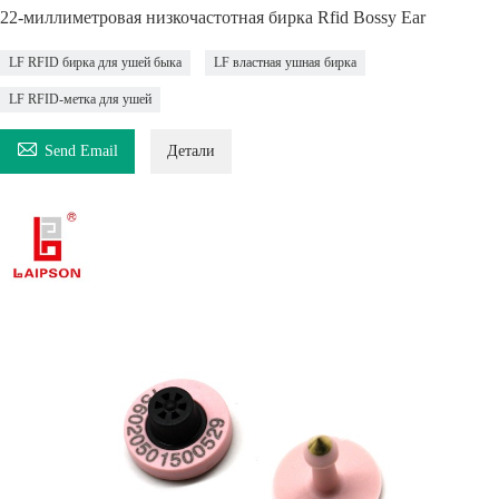
22-миллиметровая низкочастотная бирка Rfid Bossy Ear
LF RFID бирка для ушей быка
LF властная ушная бирка
LF RFID-метка для ушей

Send Email
Детали