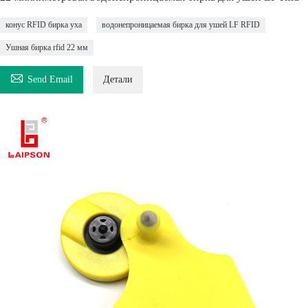
конус RFID бирка уха
водонепроницаемая бирка для ушей LF RFID
Ушная бирка rfid 22 мм

Send Email
Детали