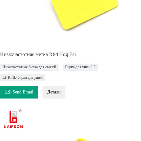
Низкочастотная метка Rfid Hog Ear
Низкочастотная бирка для свиней
Бирка для ушей LF
LF RFID бирка для ушей

Send Email
Детали