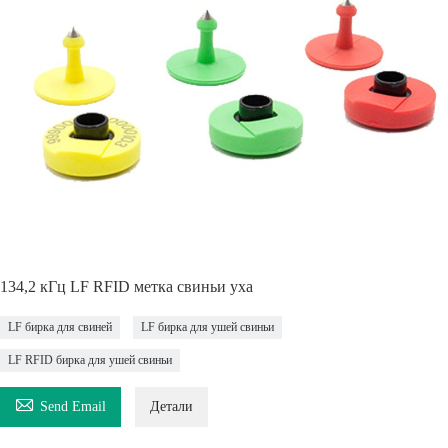
134,2 кГц LF RFID метка свиньи уха
LF бирка для свиней
LF бирка для ушей свиньи
LF RFID бирка для ушей свиньи

Send Email
Детали