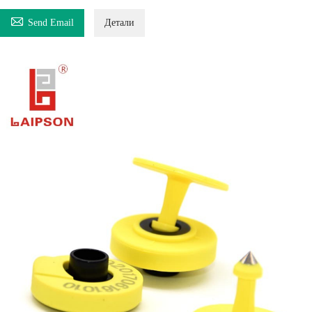

Send Email
Детали