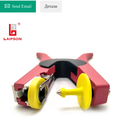

Send Email
Детали