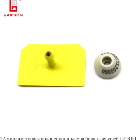
22-миллиметровая водонепроницаемая бирка для ушей LF Rfid