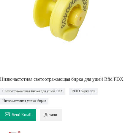
Низкочастотная светоотражающая бирка для ушей Rfid FDX
Светоотражающая бирка для ушей FDX
RFID бирка уха
Низкочастотная ушная бирка

Send Email
Детали