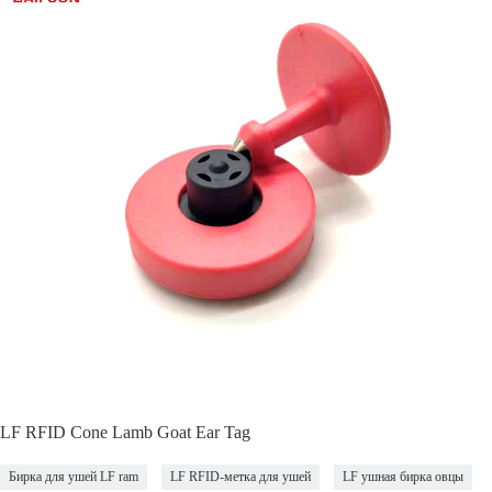
LF RFID Cone Lamb Goat Ear Tag
Бирка для ушей LF ram
LF RFID-метка для ушей
LF ушная бирка овцы