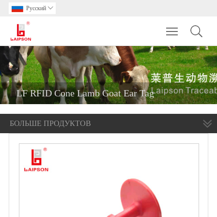
Pусский

Toggle main m
LF RFID Cone Lamb Goat Ear Tag
БОЛЬШЕ ПРОДУКТОВ