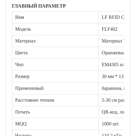
ГЛАВНЫЙ ПАРАМЕТР
Имя
LF RFID Cone L
Модель
FLF402
Материал
Материал ТПУ
Цвета
Оранжевый, кр
Чип
EM4305 или ин
Размер
30 мм * 13 мм
Применимый
баранина, коза, 
Расстояние чтения
5-30 см разным
Печать
QR-код, логотип
MQQ
1000 шт.
Частота
134,2 кГц