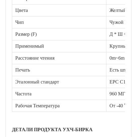
Цвета
Желтый или 
Чип
Чужой H4
Размер (F)
Д * Ш = 95 м
Применимый
Крупный рога
Расстояние чтения
0m~6m
Печать
Есть штрих-к
Эталонный стандарт
EPC C1GEN2
Частота
960 МГц
Рабочая Температура
От -40 ℃ до
ДЕТАЛИ ПРОДУКТА УХЧ-БИРКА