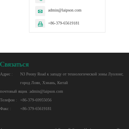
admin@laipson.com

+86-379-65619181

Cвязаться
Адрес :
N3 Peony Road к западу от технологической зоны Луолонг,
город Лоян, Хэнань, Китай
почтовый ящик :
admin@laipson.com
Телефон :
+86-379-69955056
Факс :
+86-379-65619181