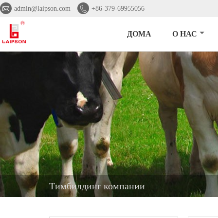


admin@laipson.com
+86-379-69955056
ДОМА
О НАС
Тимбилдинг компании