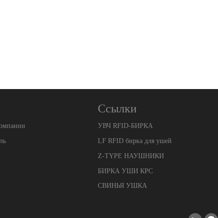
Ссылки
компании
УВЧ RFID-БИРКА
ль
LF RFID бирка для ушей
Z-TYPE НАУШНИКИ
БИРКА УШИ КРС
СВИНЬЯ УШКА