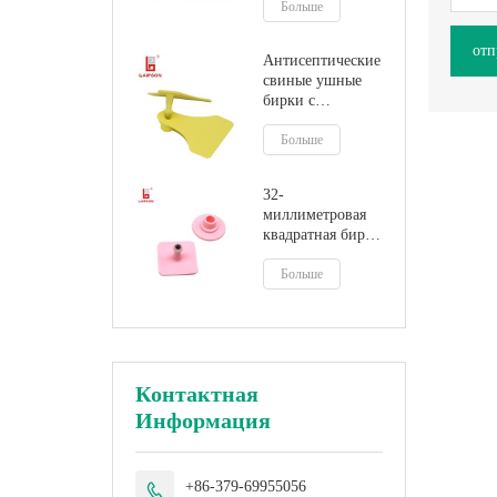
Больше
отп
Антисептические
свиные ушные
бирки с
пластиковым
наконечником на
Больше
ферме
32-
миллиметровая
квадратная бирка
для уха свиного
кабана с
Больше
металлическим
наконечником
Контактная
Информация
+86-379-69955056
