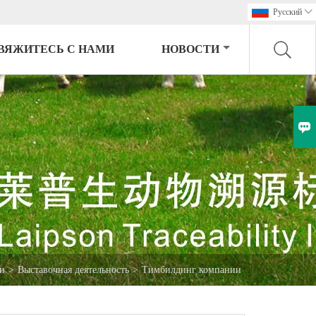
Pусский

ВЯЖИТЕСЬ С НАМИ
НОВОСТИ

и
>
Выставочная деятельность
>
Тимбилдинг компании