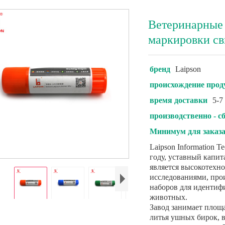
Ветеринарные
маркировки с
бренд
Laipson
происхождение прод
время доставки
5-7
производственно - 
Минимум для заказ
Laipson Information T
году, уставный капит
является высокотех
исследованиями, про
наборов для идентиф
животных.
Завод занимает площа
литья ушных бирок, в