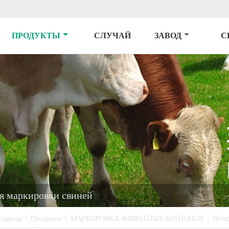
ПРОДУКТЫ
СЛУЧАЙ
ЗАВОД
С
я маркировки свиней
>
Продукты
>
МАРКИРОВКА ЖИВОТНЫХ КРАЙОНОВ
>
Вете
Главная