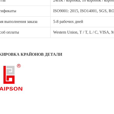
еты
24ПК / коробка, 10 коробок / коро
тификаты
ISO9001: 2015, ISO14001, SGS, 
мя выполнения заказа
5-8 рабочих дней
соб оплаты
Western Union, T / T, L / C, VI
КИРОВКА КРАЙОНОВ ДЕТАЛИ