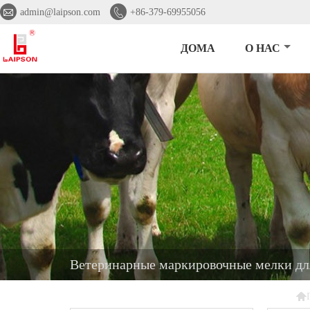


admin@laipson.com
+86-379-69955056
ДОМА
О НАС
Ветеринарные маркировочные мелки дл
