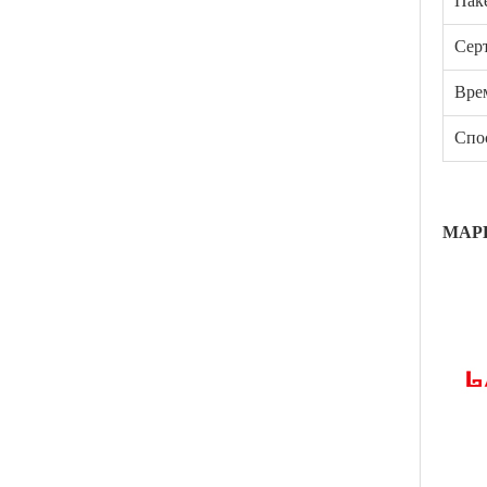
Пак
Сер
Вре
Спо
МАР