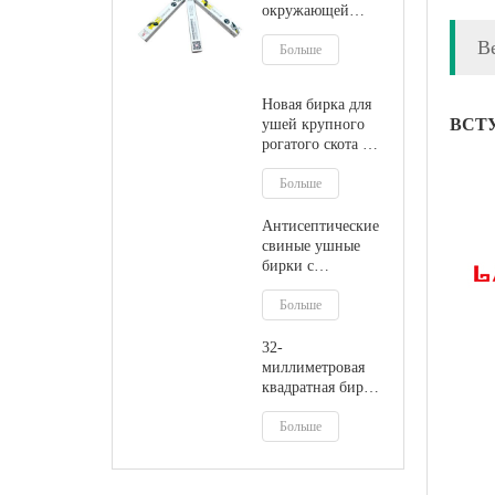
окружающей
среды
В
Больше
Новая бирка для
ВСТ
ушей крупного
рогатого скота из
ТПУ
Больше
Антисептические
свиные ушные
бирки с
пластиковым
наконечником на
Больше
ферме
32-
миллиметровая
квадратная бирка
для уха свиного
кабана с
Больше
металлическим
наконечником