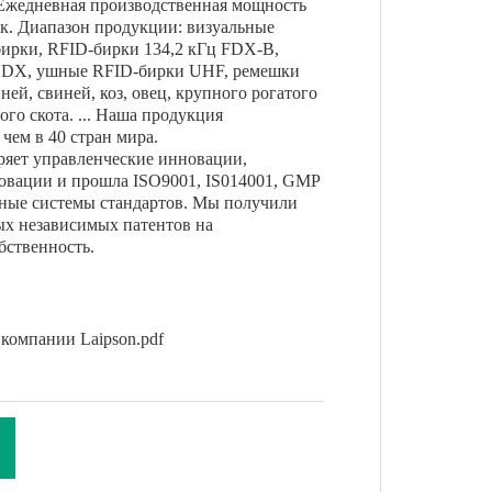
 Ежедневная производственная мощность
ук. Диапазон продукции: визуальные
ирки, RFID-бирки 134,2 кГц FDX-B,
DX, ушные RFID-бирки UHF, ремешки
ней, свиней, коз, овец, крупного рогатого
ого скота. ... Наша продукция
 чем в 40 стран мира.
дряет управленческие инновации,
овации и прошла ISO9001, IS014001, GMP
ные системы стандартов. Мы получили
ых независимых патентов на
бственность.
компании Laipson.pdf