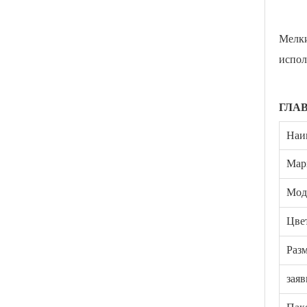
Мелки
испол
ГЛА
Наи
Мар
Мод
Цве
Раз
заяв