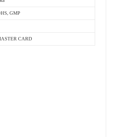
бка
ROHS, GMP
SA, MASTER CARD