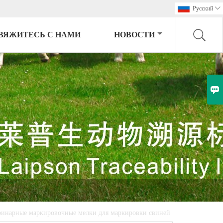
Pусский

ВЯЖИТЕСЬ С НАМИ
НОВОСТИ

ринарные маркировочные мелки для маркировки свиней