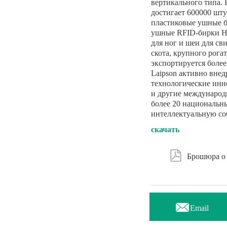
вертикального типа.
достигает 600000 шт
пластиковые ушные б
ушные RFID-бирки H
для ног и шеи для сви
скота, крупного рогат
экспортируется более
Laipson активно вне
технологические инн
и другие международ
более 20 национальн
интеллектуальную со
скачать

Брошюра о 

Email